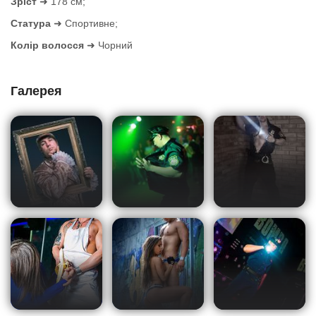
Зріст
➜ 178 см;
Статура
➜ Спортивне;
Колір волосся
➜ Чорний
Галерея