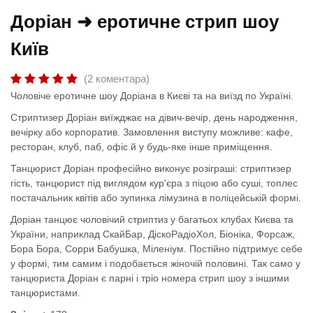
Доріан ➜ еротичне стрип шоу
Київ
(2 коментара)
Чоловіче еротичне шоу Доріана в Києві та на виїзд по Україні.
Стриптизер Доріан виїжджає на дівич-вечір, день народження,
вечірку або корпоратив. Замовлення виступу можливе: кафе,
ресторан, клуб, паб, офіс й у будь-яке інше приміщення.
Танцюрист Доріан професійно виконує розіграші: стриптизер
гість, танцюрист під виглядом кур'єра з піцою або суші, топлес
постачальник квітів або зупинка лімузина в поліцейській формі.
Доріан танцює чоловічий стриптиз у багатьох клубах Києва та
України, наприклад СкайБар, ДіскоРадіоХол, Біоніка, Форсаж,
Бора Бора, Сорри Бабушка, Міленіум. Постійно підтримує себе
у формі, тим самим і подобається жіночій половині. Так само у
танцюриста Доріан є парні і тріо номера стрип шоу з іншими
танцюристами.