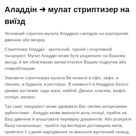
Аладдін ➜ мулат стриптизер на
виїзд
Чоловічий стриптиз мулата Аладдіна з виїздом на корпоратив,
дівичник або вечірку.
Стриптизер Аладдін - еротичний, гарний і спортивний
танцюрист. Мулат Аладдін може бути родзинкою на Вашому
заході, й він обов'язково запам'ятатися Вашим подругам або
співробітницям.
Замовити стриптизера мулата Ви можете в офіс, кафе, в
лімузин, в будинок, в ресторан. В наявності в Аладдіна багато
цікавих костюмів: садо мазо, ковбой, Джонні, класика, мафія,
поліція, матрос.
Так само танцюрист може здивувати Вас своїми акторськими
здібностями - Аладдін може виконати роль поліції, прийти на
Ваш дівичник й влаштувати перевірку документів. Або розіграти
Вашу начальницю - прийти під виглядом доставщика квітів,
привітати її з днем народження та виконати еротичний танець.