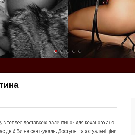
тина
у з топлес доставкою валентинок для коханого або
час де б Ви не святкували. Доступні та актуальні ціни