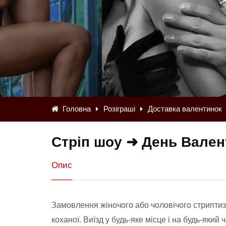
Головна
Розіграші
Доставка валентинок
Стріп шоу ➜ День Вален
Опис
Замовлення жіночого або чоловічого стриптиз
коханої. Виїзд у будь-яке місце і на будь-який 