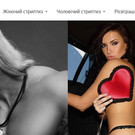
Жіночий стриптиз
Чоловічий стриптиз
Розіграш