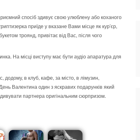
 приємний спосіб здивує свою улюблену або коханого
риптизерка приїде у вказане Вами місце як кур'єр,
укетом троянд, привітає від Вас, після чого
тинка. На місці виступу має бути аудіо апаратура для
 додому, в клуб, кафе, за місто, в лімузин,
 День Валентина один з яскравих подарунків який
дивувати партнера оригінальним сюрпризом.