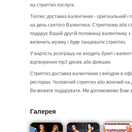
на стриптиз послуги.
Топлес доставка валентинки - оригінальний і
на день святого Валентина. Стриптизер або ст
подарує Вашій другій половинці валентинку з б
включить музику і буде танцювати стриптиз.
У вартість розіграшу не входить букет і вален
відтворення mp3 дисків або флешки.
Стриптиз доставка валентинки з виїздом в офіс,
ресторан. Чоловічий стриптиз або жіночий на
Ви можете подарувати. Ми допоможемо Вам з
Галерея