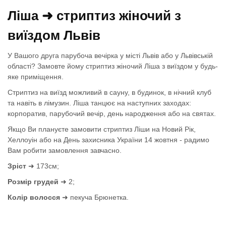
Ліша ➜ стриптиз жіночий з
виїздом Львів
У Вашого друга парубоча вечірка у місті Львів або у Львівській
області? Замовте йому стриптиз жіночий Ліша з виїздом у будь-
яке приміщення.
Стриптиз на виїзд можливий в сауну, в будинок, в нічний клуб
та навіть в лімузин. Ліша танцює на наступних заходах:
корпоратив, парубочий вечір, день народження або на святах.
Якщо Ви плануєте замовити стриптиз Ліши на Новий Рік,
Хеллоуін або на День захисника України 14 жовтня - радимо
Вам робити замовлення завчасно.
Зріст
➜ 173см;
Розмір грудей
➜ 2;
Колір волосся
➜ пекуча Брюнетка.