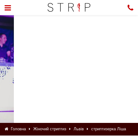
Головна
Жіночий стриптиз
Львів
стриптизерка Ліша