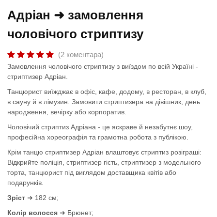
Адріан ➜ замовлення
чоловічого стриптизу
(2 коментара)
Замовлення чоловічого стриптизу з виїздом по всій Україні -
стриптизер Адріан.
Танцюрист виїжджає в офіс, кафе, додому, в ресторан, в клуб,
в сауну й в лімузин. Замовити стриптизера на дівішник, день
народження, вечірку або корпоратив.
Чоловічий стриптиз Адріана - це яскраве й незабутнє шоу,
професійна хореографія та грамотна робота з публікою.
Крім танцю стриптизер Адріан влаштовує стриптиз розіграші:
Відкрийте поліція, стриптизер гість, стриптизер з модельного
торта, танцюрист під виглядом доставщика квітів або
подарунків.
Зріст
➜ 182 см;
Колір волосся
➜ Брюнет;