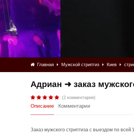
Главная
Мужской стриптиз
Киев
стри
Адриан ➜ заказ мужског
(2 комментария)
Описание
Комментарии
Заказ мужского стриптиза с выездом по всей 