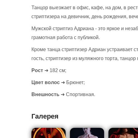
Танцор выезжает в офис, кафе, на дом, в ресто
стриптизера на девичник, день рождения, веч
Мужской стриптиз Адриана - это яркое и нез
грамотная работа с публикой.
Кроме танца стриптизер Адриан устраивает с
гость, стриптизер из муляжного торта, танцо
Рост
➜ 182 см;
Цвет волос
➜ Брюнет;
Внешность
➜ Спортивная.
Галерея