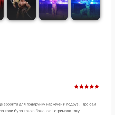
е зробити для подарунку наркеченій подрузі. Про сам
ла коли була такою бажаною і отримала таку