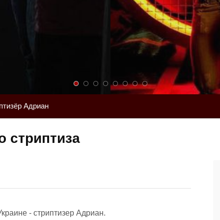
птизёр Адриан
о стриптиза
Украине - стриптизер Адриан.