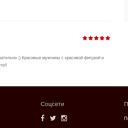
чательно ;) Красивые мужчины с красивой фигурой и
те!!
Соцсети
П
П