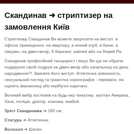
Скандинав ➜ стриптизер на
замовлення Київ
Стриптизер Скандинав Ви можете запросити на виступ: в
офісне приміщення, на квартиру, в нічний клуб, в баню, в
лімузин, на дівич-вечір, 8 березня, ювілей або на Новий Рік.
Скандинав професійний танцюрист і якщо Ви ще не обрали
подарунок своїй подрузі на дівич-вечір або начальниці на день
народження?! Замовте його виступ. Атлетична зовнішність,
сексуальний погляд та грамотна хореографія - переваги, які
оцінять іменинниці або майбутні наречені.
Великий вибір костюмів на будь-яку тематику: капітан Америка,
Халк, поліція, доктор, класика, ковбой.
Зріст Скандинава
➜ 180 см;
Статура
➜ Атлетична;
Волосся
➜ Шатен.