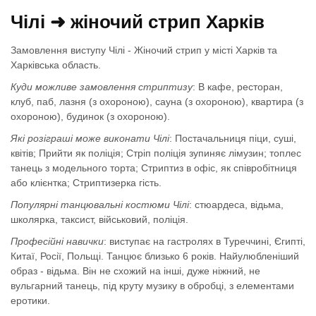
Чілі ➜ жіночий стрип Харків
Замовлення виступу Чілі - Жіночий стрип у місті Харків та
Харківська область.
Куди можливе замовлення стриптизу
: В кафе, ресторан,
клуб, паб, лазня (з охороною), сауна (з охороною), квартира (з
охороною), будинок (з охороною).
Які розіграші може виконати Чілі
: Постачальниця піци, суші,
квітів; Прийти як поліція; Стріп поліція зупиняє лімузин; топлес
танець з модельного торта; Стриптиз в офіс, як співробітниця
або клієнтка; Стриптизерка гість.
Популярні танцювальні костюми Чілі
: стюардеса, відьма,
школярка, таксист, військовий, поліція.
Професійні навички
: виступає на гастролях в Туреччині, Єгипті,
Китаї, Росії, Польщі. Танцює близько 6 років. Найулюбленіший
образ - відьма. Він не схожий на інші, дуже ніжний, не
вульгарний танець, під круту музику в обробці, з елементами
еротики.