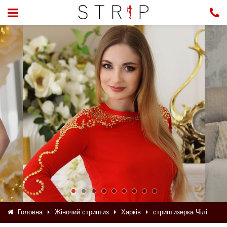
Головна
Жіночий стриптиз
Харків
стриптизерка Чілі