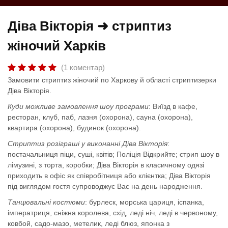
Діва Вікторія ➜ стриптиз
жіночий Харків
(1 коментар)
Замовити стриптиз жіночий по Харкову й області стриптизерки
Діва Вікторія.
Куди можливе замовлення шоу програми
: Виїзд в кафе,
ресторан, клуб, паб, лазня (охорона), сауна (охорона),
квартира (охорона), будинок (охорона).
Стриптиз розіграші у виконанні Діва Вікторія
:
постачальниця піци, суші, квітів; Поліція Відкрийте; стрип шоу в
лімузині, з торта, коробки; Діва Вікторія в класичному одязі
приходить в офіс як співробітниця або клієнтка; Діва Вікторія
під виглядом гостя супроводжує Вас на день народження.
Танцювальні костюми
: бурлеск, морська цариця, іспанка,
імператриця, сніжна королева, схід, леді ніч, леді в червоному,
ковбой, садо-мазо, метелик, леді блюз, японка з