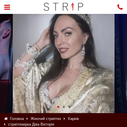
Головна
Жіночий стриптиз
Харків
стриптизерка Діва Вікторія