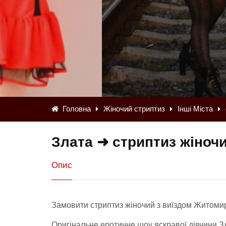
Головна
Жіночий стриптиз
Інші Міста
Злата ➜ стриптиз жіноч
Опис
Замовити стриптиз жіночий з виїздом Житомир
Оригінальне еротичне шоу яскравої дівчини Зла