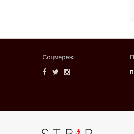
Соцмережі
П
П