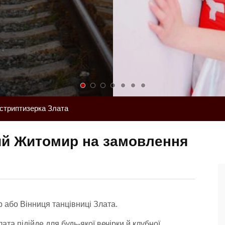
стриптизерка Злата
ий Житомир на замовлення
 або Вінниця танцівниці Злата.
та підійде для будь-якої вечірки й клубної