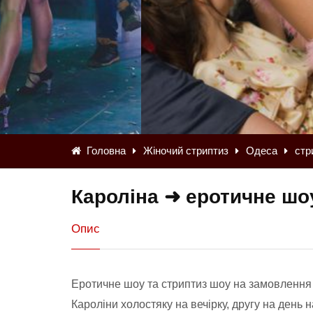
Головна
Жіночий стриптиз
Одеса
стр
Кароліна ➜ еротичне шо
Опис
Еротичне шоу та стриптиз шоу на замовлення 
Кароліни холостяку на вечірку, другу на день