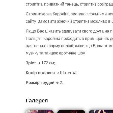
стриптиз, приватний танець, стриптиз розігра
Стриптизерка Кароліна виступає сольними ном
сайту. Замовити жіночий стриптиз можливо в Од
Якщо Вас цікавить здивувати свого друга на п
Поліція". Кароліна приходить в приміщення, д
одягнена в форму поліції; каже, що Ваша ком
музику та танцює еротичне шоу.
Зріст
➜ 172 см;
Колір волосся
➜ Шатенка;
Розмір грудей
➜ 2.
Галерея