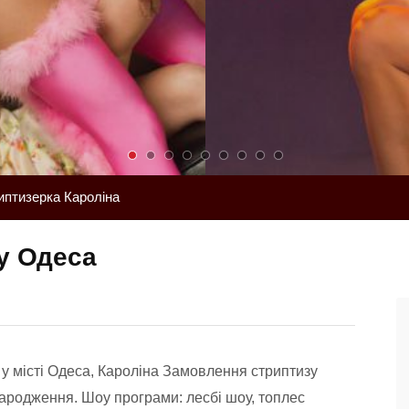
иптизерка Кароліна
у Одеса
у місті Одеса, Кароліна Замовлення стриптизу
 народження. Шоу програми: лесбі шоу, топлес