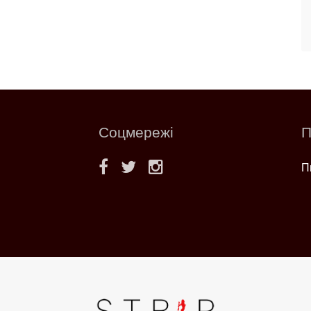
Соцмережі
П
П