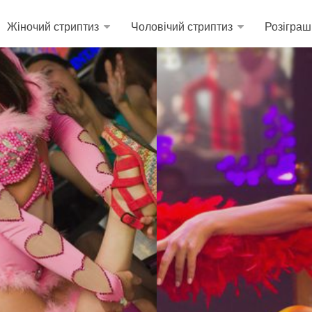
Жіночий стриптиз
Чоловічий стриптиз
Розіграш