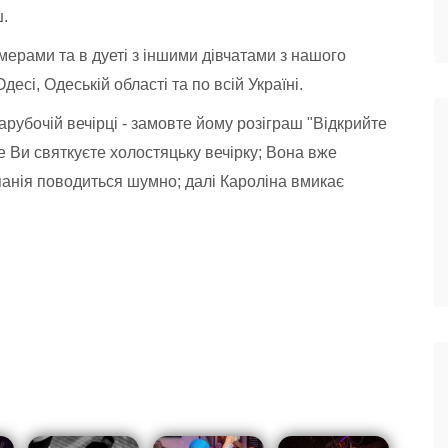
ш.
ерами та в дуеті з іншими дівчатами з нашого
есі, Одеській області та по всій Україні.
арубочій вечірці - замовте йому розіграш "Відкрийте
е Ви святкуєте холостяцьку вечірку; Вона вже
панія поводиться шумно; далі Кароліна вмикає