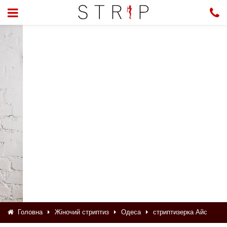
Головна
Жіночий стриптиз
Одеса
стриптизерка Айс