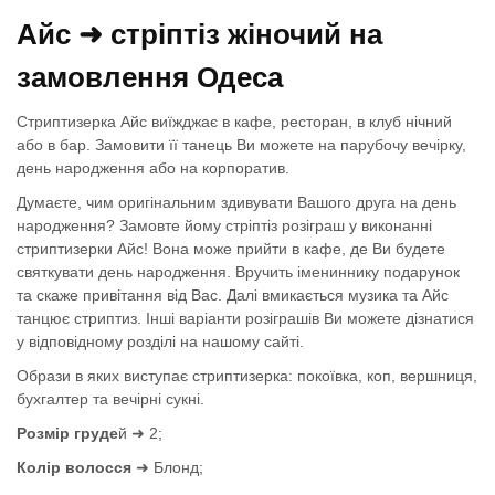
Айс ➜ стріптіз жіночий на
замовлення Одеса
Стриптизерка Айс виїжджає в кафе, ресторан, в клуб нічний
або в бар. Замовити її танець Ви можете на парубочу вечірку,
день народження або на корпоратив.
Думаєте, чим оригінальним здивувати Вашого друга на день
народження? Замовте йому стріптіз розіграш у виконанні
стриптизерки Айс! Вона може прийти в кафе, де Ви будете
святкувати день народження. Вручить імениннику подарунок
та скаже привітання від Вас. Далі вмикається музика та Айс
танцює стриптиз. Інші варіанти розіграшів Ви можете дізнатися
у відповідному розділі на нашому сайті.
Образи в яких виступає стриптизерка: покоївка, коп, вершниця,
бухгалтер та вечірні сукні.
Розмір груде
й ➜ 2;
Колір волосся
➜ Блонд;