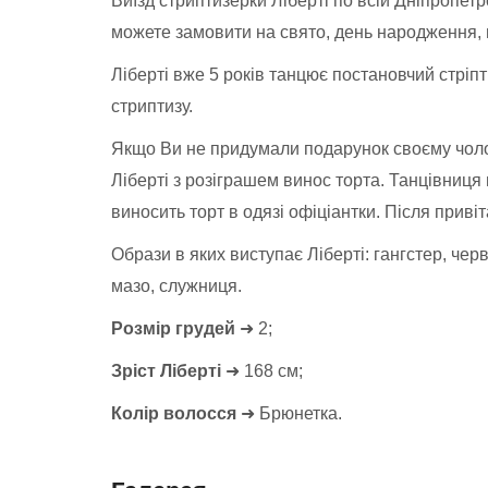
Виїзд стриптизерки Ліберті по всій Дніпропетро
можете замовити на свято, день народження, 
Ліберті вже 5 років танцює постановчий стріп
стриптизу.
Якщо Ви не придумали подарунок своєму чоло
Ліберті з розіграшем винос торта. Танцівниця
виносить торт в одязі офіціантки. Після прив
Образи в яких виступає Ліберті: гангстер, чер
мазо, служниця.
Розмір грудей
➜ 2;
Зріст Ліберті
➜ 168 см;
Колір волосся
➜ Брюнетка.