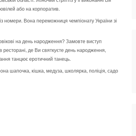
вській області. Жіночий стріптіз у її виконанні Ви
ювілей або на корпоратив.
тіз номери. Вона переможниця чемпіонату України зі
вікові на день народження? Замовте виступ
 в ресторані, де Ви святкуєте день народження,
ітання танцює еротичний танець.
вона шапочка, кішка, медуза, школярка, поліція, садо