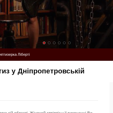
иптизерка Ліберті
тиз у Дніпропетровській