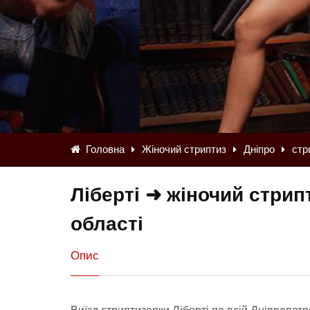
Головна
Жіночий стриптиз
Дніпро
стр
Ліберті ➜ жіночий стрип
області
Опис