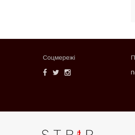
Соцмережі
П
П