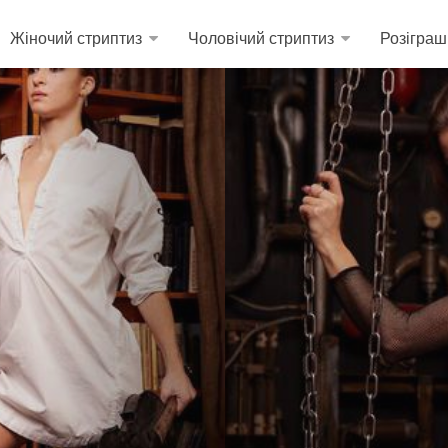
Жіночий стриптиз
Чоловічий стриптиз
Розіграш