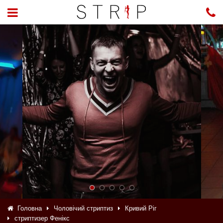
Головна
Чоловічий стриптиз
Кривий Ріг
стриптизер Фенікс