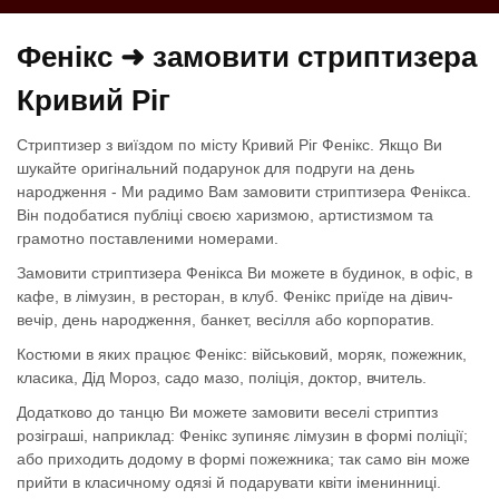
Фенікс ➜ замовити стриптизера
Кривий Ріг
Стриптизер з виїздом по місту Кривий Ріг Фенікс. Якщо Ви
шукайте оригінальний подарунок для подруги на день
народження - Ми радимо Вам замовити стриптизера Фенікса.
Він подобатися публіці своєю харизмою, артистизмом та
грамотно поставленими номерами.
Замовити стриптизера Фенікса Ви можете в будинок, в офіс, в
кафе, в лімузин, в ресторан, в клуб. Фенікс приїде на дівич-
вечір, день народження, банкет, весілля або корпоратив.
Костюми в яких працює Фенікс: військовий, моряк, пожежник,
класика, Дід Мороз, садо мазо, поліція, доктор, вчитель.
Додатково до танцю Ви можете замовити веселі стриптиз
розіграші, наприклад: Фенікс зупиняє лімузин в формі поліції;
або приходить додому в формі пожежника; так само він може
прийти в класичному одязі й подарувати квіти іменинниці.