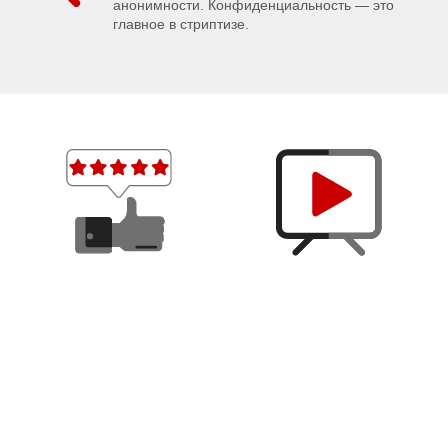
анонимности. Конфиденциальность — это
главное в стриптизе.
Отзывы
Видео
и
О нас говорят...
Стриптиз видео