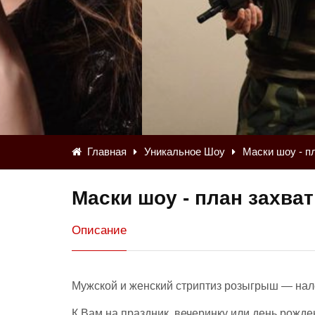
Главная
Уникальное Шоу
Маски шоу - п
Маски шоу - план захват
Описание
Мужской и женский стриптиз розыгрыш — нал
К Вам на праздник, вечеринку или день рожд