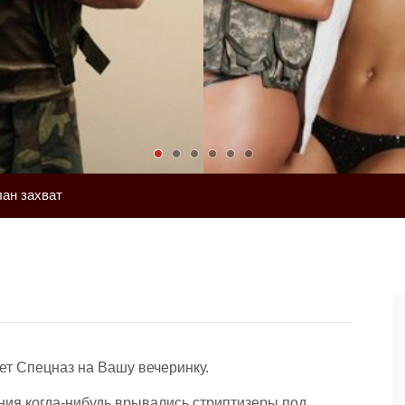
лан захват
ет Спецназ на Вашу вечеринку.
ения когда-нибудь врывались стриптизеры под