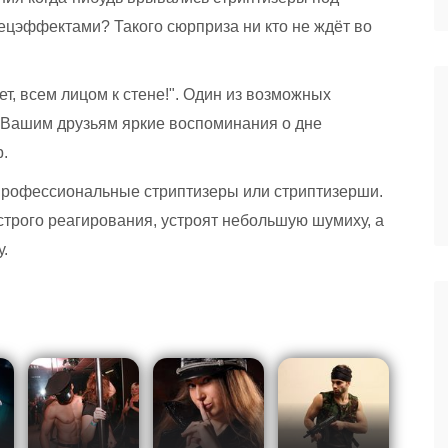
ецэффектами? Такого сюрприза ни кто не ждёт во
т, всем лицом к стене!". Один из возможных
и Вашим друзьям яркие воспоминания о дне
.
профессиональные стриптизеры или стриптизерши.
трого реагирования, устроят небольшую шумиху, а
у.