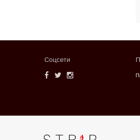
Соцсети
П
П