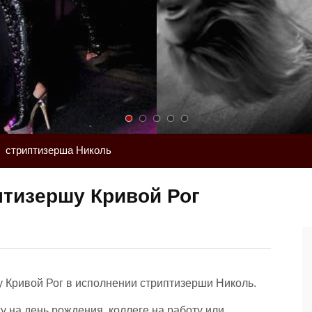
стриптизерша Николь
птизершу Кривой Рог
у Кривой Рог в исполнении стриптизерши Николь.
у на день рождения, коллеге на работу или