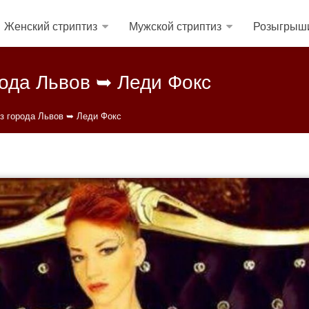
Женский стриптиз
Мужской стриптиз
Розыгрыш
ода Львов ➥ Леди Фокс
з города Львов ➥ Леди Фокс