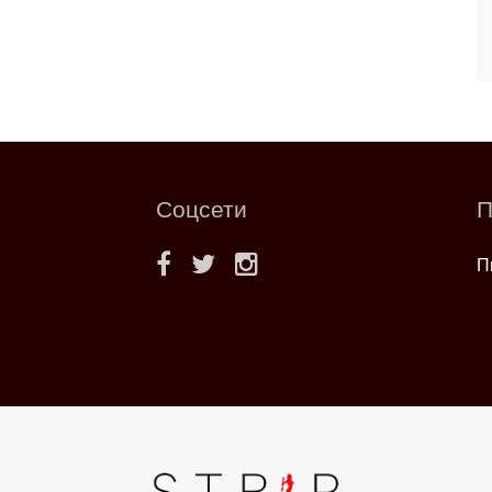
Соцсети
П
П