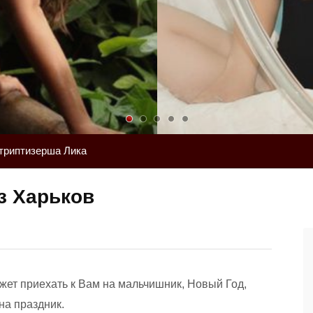
триптизерша Лика
з Харьков
ет приехать к Вам на мальчишник, Новый Год,
на праздник.